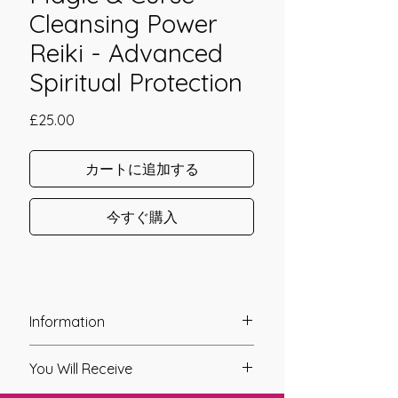
Cleansing Power
Reiki - Advanced
Spiritual Protection
価
£25.00
格
カートに追加する
今すぐ購入
Information
Founder: Senay Yildrim
You Will Receive
Year of Channelling: 2023
Fixed Fee System: Yes